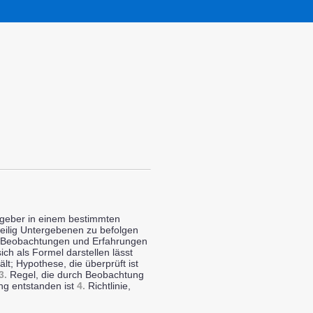
zgeber in einem bestimmten
weilig Untergebenen zu befolgen
Beobachtungen und Erfahrungen
h als Formel darstellen lässt
t; Hypothese, die überprüft ist
3.
Regel, die durch Beobachtung
ng entstanden ist
4.
Richtlinie,