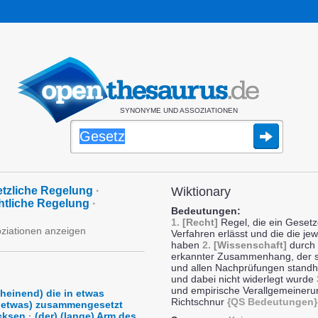
SYNONYME UND ASSOZIATIONEN
tzliche Regelung
·
Wiktionary
htliche Regelung
·
Bedeutungen:
1.
[Recht]
Regel, die ein Geset
oziationen anzeigen
Verfahren erlässt und die die je
haben
2.
[Wissenschaft]
durch 
erkannter Zusammenhang, der sic
und allen Nachprüfungen standhäl
und dabei nicht widerlegt wurde
und empirische Verallgemeineru
heinend) die in etwas
Richtschnur
{QS Bedeutungen}
 etwas) zusammengesetzt
cksen
·
(der) (lange) Arm des