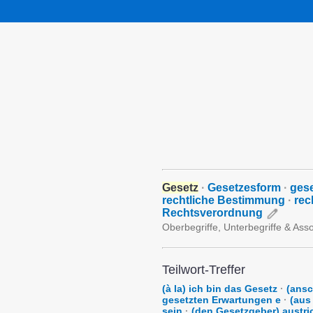
Gesetz
·
Gesetzesform
·
gese
rechtliche Bestimmung
·
rec
Rechtsverordnung
Oberbegriffe, Unterbegriffe & Ass
Teilwort-Treffer
(à la) ich bin das Gesetz
·
(ansc
gesetzten Erwartungen e
·
(aus
sein
·
(den Gesetzgeber) austri