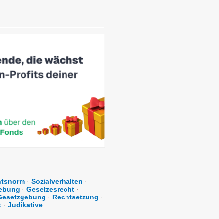
htsnorm
·
Sozialverhalten
·
ebung
·
Gesetzesrecht
·
Gesetzgebung
·
Rechtsetzung
·
t
·
Judikative