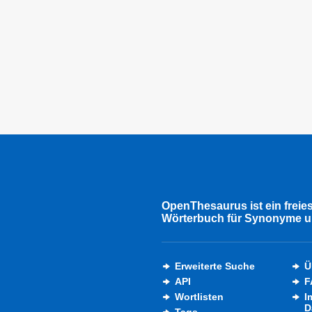
OpenThesaurus ist ein freie
Wörterbuch für Synonyme u
Erweiterte Suche
Ü
API
F
Wortlisten
I
D