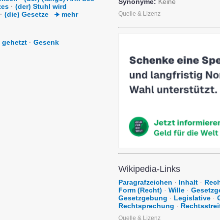
Synonyme:
Keine
zes
·
(der) Stuhl wird
·
(die) Gesetze
mehr
Quelle & Lizenz
gehetzt
·
Gesenk
Wikipedia-Links
Paragrafzeichen
·
Inhalt
·
Rec
Form (Recht)
·
Wille
·
Gesetzg
Gesetzgebung
·
Legislative
·
Rechtsprechung
·
Rechtsstrei
Quelle & Lizenz