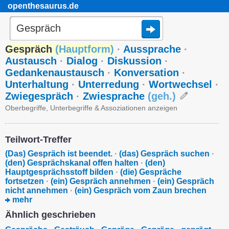
openthesaurus.de
Gespräch
(
Hauptform
)
·
Aussprache
·
Austausch
·
Dialog
·
Diskussion
·
Gedankenaustausch
·
Konversation
·
Unterhaltung
·
Unterredung
·
Wortwechsel
·
Zwiegespräch
·
Zwiesprache
(
geh.
)
Oberbegriffe, Unterbegriffe & Assoziationen anzeigen
Teilwort-Treffer
(Das) Gespräch ist beendet.
·
(das) Gespräch suchen
·
(den) Gesprächskanal offen halten
·
(den)
Hauptgesprächsstoff bilden
·
(die) Gespräche
fortsetzen
·
(ein) Gespräch annehmen
·
(ein) Gespräch
nicht annehmen
·
(ein) Gespräch vom Zaun brechen
mehr
Ähnlich geschrieben