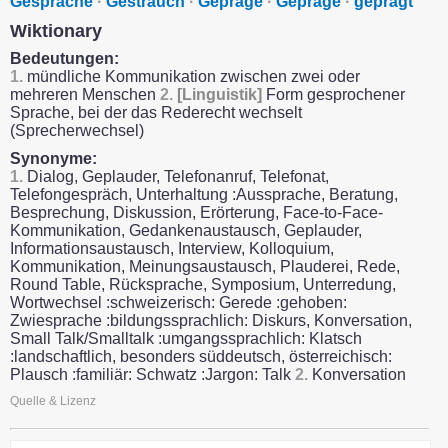
Gespräche
·
Gesträuch
·
Gepräge
·
Gepräge
·
geprägt
Wiktionary
Bedeutungen:
1.
mündliche Kommunikation zwischen zwei oder
mehreren Menschen
2.
[Linguistik]
Form gesprochener
Sprache, bei der das Rederecht wechselt
(Sprecherwechsel)
Synonyme:
1.
Dialog, Geplauder, Telefonanruf, Telefonat,
Telefongespräch, Unterhaltung :Aussprache, Beratung,
Besprechung, Diskussion, Erörterung, Face-to-Face-
Kommunikation, Gedankenaustausch, Geplauder,
Informationsaustausch, Interview, Kolloquium,
Kommunikation, Meinungsaustausch, Plauderei, Rede,
Round Table, Rücksprache, Symposium, Unterredung,
Wortwechsel :schweizerisch: Gerede :gehoben:
Zwiesprache :bildungssprachlich: Diskurs, Konversation,
Small Talk/Smalltalk :umgangssprachlich: Klatsch
:landschaftlich, besonders süddeutsch, österreichisch:
Plausch :familiär: Schwatz :Jargon: Talk
2.
Konversation
Quelle & Lizenz