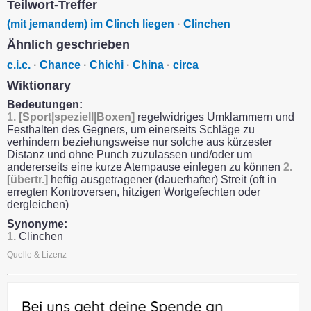
Teilwort-Treffer
(mit jemandem) im Clinch liegen
·
Clinchen
Ähnlich geschrieben
c.i.c.
·
Chance
·
Chichi
·
China
·
circa
Wiktionary
Bedeutungen:
1.
[Sport|speziell|Boxen]
regelwidriges Umklammern und
Festhalten des Gegners, um einerseits Schläge zu
verhindern beziehungsweise nur solche aus kürzester
Distanz und ohne Punch zuzulassen und/oder um
andererseits eine kurze Atempause einlegen zu können
2.
[übertr.]
heftig ausgetragener (dauerhafter) Streit (oft in
erregten Kontroversen, hitzigen Wortgefechten oder
dergleichen)
Synonyme:
1.
Clinchen
Quelle & Lizenz