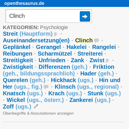
openthesaurus.de
KATEGORIEN:
Psychologie
Streit
(
Hauptform
)
·
Auseinandersetzung(en)
·
Clinch
·
Geplänkel
·
Gerangel
·
Hakelei
·
Rangelei
·
Reibungen
·
Scharmützel
·
Streiterei
·
Streitigkeit
·
Unfrieden
·
Zank
·
Zwist
·
Zwistigkeit
·
Differenzen
(
geh.
)
·
Friktion
(
geh.
,
bildungssprachlich
)
·
Hader
(
geh.
)
·
Querelen
(
geh.
)
·
Hickhack
(
ugs.
)
·
Hin und
Her
(
ugs.
,
fig.
)
·
Klinsch
(
ugs.
,
regional
)
·
Knatsch
(
ugs.
)
·
Krach
(
ugs.
)
·
Stunk
(
ugs.
)
·
Wickel
(
ugs.
,
österr.
)
·
Zankerei
(
ugs.
)
·
Zoff
(
ugs.
)
Oberbegriffe & Assoziationen anzeigen