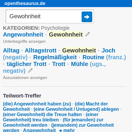
openthesaurus.de
KATEGORIEN:
Psychologie
Angewohnheit
·
Gewohnheit
Unterbegriffe anzeigen
Alltag
·
Alltagstrott
·
Gewohnheit
·
Joch
(
negativ
)
·
Regelmäßigkeit
·
Routine
(
franz.
)
·
täglicher Trott
·
Trott
·
Mühle
(
ugs.
,
negativ
)
Assoziationen anzeigen
Teilwort-Treffer
(die) Angewohnheit haben (zu)
·
(die) Macht der
Gewohnheit
·
(eine Gewohnheit / Untugend) ablegen
·
(einer Gewohnheit) die Treue halten
·
(einer
Gewohnheit) treu bleiben
·
(für jemanden) zur
Gewohnheit werden
·
(jemandem) zur Gewohnheit
werden
·
Angewohnheit
mehr