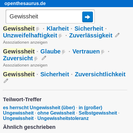
openthesaurus.de
Gewissheit
·
Klarheit
·
Sicherheit
·
Unzweifelhaftigkeit
·
Zuverlässigkeit
Assoziationen anzeigen
Gewissheit
·
Glaube
·
Vertrauen
·
Zuversicht
Assoziationen anzeigen
Gewissheit
·
Sicherheit
·
Zuversichtlichkeit
Teilwort-Treffer
es herrscht Ungewissheit (über)
·
in (großer)
Ungewissheit
·
ohne Gewissheit
·
Selbstgewissheit
·
Ungewissheit
·
Ungewissheitstoleranz
Ähnlich geschrieben