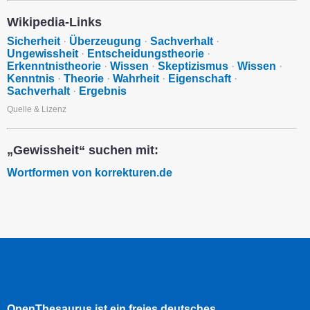
Wikipedia-Links
Sicherheit
·
Überzeugung
·
Sachverhalt
·
Ungewissheit
·
Entscheidungstheorie
·
Erkenntnistheorie
·
Wissen
·
Skeptizismus
·
Wissen
·
Kenntnis
·
Theorie
·
Wahrheit
·
Eigenschaft
·
Sachverhalt
·
Ergebnis
Quelle & Lizenz
„Gewissheit“ suchen mit:
Wortformen von korrekturen.de
OpenThesaurus ist ein freies deutsches