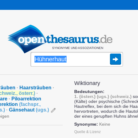
SYNONYME UND ASSOZIATIONEN
Wiktionary
räuben
·
Haarsträuben
·
Bedeutungen:
chweiz.
,
österr.
)
·
1.
{österr.}
{ugs.}
{schweiz.}
so
are
·
Piloarrektion
(Kälte) oder psychische (Schrec
erektion
(
fachspr.
,
Hautreflex, bei dem sich die Haa
s.
)
·
Gänsehaut
(
ugs.
)
hervortreten, wodurch die Hauto
eigen
der eines gerupften Huhns ähnel
Synonyme:
Keine
Quelle & Lizenz