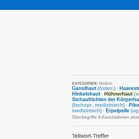
KATEGORIEN:
Medizin
Ganslhaut
(
österr.
)
·
Haarest
Hinkelshaut
·
Hühnerhaut
(
s
Sichaufrichten der Körperha
(
fachspr.
,
medizinisch
)
·
Pilo
medizinisch
)
·
Erpelpelle
(
ug
Oberbegriffe & Assoziationen anz
Teilwort-Treffer