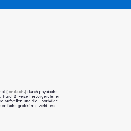
nst
{landsch.}
durch physische
k, Furcht) Reize hervorgerufener
re aufstellen und die Haarbälge
berfläche grobkörnig wirkt und
t