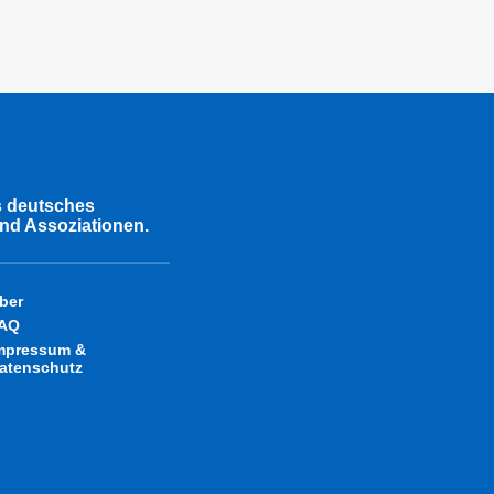
s deutsches
nd Assoziationen.
ber
AQ
mpressum &
atenschutz