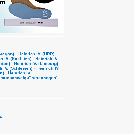
(Aragón)
·
Heinrich IV. (HRR)
·
h IV. (Kastilien)
·
Heinrich IV.
rnten)
·
Heinrich IV. (Limburg)
·
h IV. (Schlesien)
·
Heinrich IV.
in)
·
Heinrich IV.
 (Braunschweig-Grubenhagen)
·
e