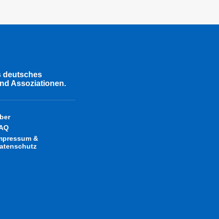
s deutsches
nd Assoziationen.
ber
AQ
mpressum &
atenschutz