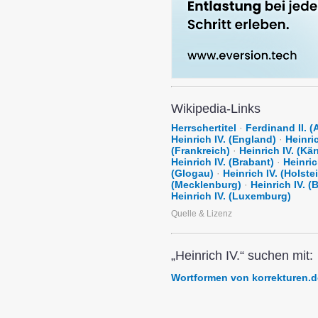
Wikipedia-Links
Herrschertitel
·
Ferdinand II. 
Heinrich IV. (England)
·
Heinric
(Frankreich)
·
Heinrich IV. (Kä
Heinrich IV. (Brabant)
·
Heinric
(Glogau)
·
Heinrich IV. (Holste
(Mecklenburg)
·
Heinrich IV.
Heinrich IV. (Luxemburg)
Quelle & Lizenz
„Heinrich IV.“ suchen mit:
Wortformen von korrekturen.d