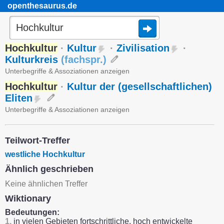
openthesaurus.de
Hochkultur
·
Kultur
·
Zivilisation
·
Kulturkreis
(
fachspr.
)
Unterbegriffe & Assoziationen anzeigen
Hochkultur
·
Kultur der (gesellschaftlichen)
Eliten
Unterbegriffe & Assoziationen anzeigen
Teilwort-Treffer
westliche Hochkultur
Ähnlich geschrieben
Keine ähnlichen Treffer
Wiktionary
Bedeutungen:
1.
in vielen Gebieten fortschrittliche, hoch entwickelte