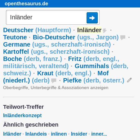
openthesaurus.de
Deutscher
(
Hauptform
)
·
Inländer
·
Teutone
·
Bio-Deutscher
(
ugs.
,
Jargon
)
·
Germane
(
ugs.
,
scherzhaft-ironisch
)
·
Kartoffel
(
ugs.
,
scherzhaft-ironisch
)
·
Boche
(
derb
,
franz.
)
·
Fritz
(
derb
,
engl.
,
militärisch
,
veraltend
)
·
Gummihals
(
derb
,
schweiz.
)
·
Kraut
(
derb
,
engl.
)
·
Mof
(niederl.)
(
derb
)
·
Piefke
(
derb
,
österr.
)
Oberbegriffe, Unterbegriffe & Assoziationen anzeigen
Teilwort-Treffer
Inländerkonzept
Ähnlich geschrieben
Irländer
·
Inlandeis
·
inlinen
·
Insider
·
inner...