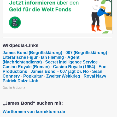
Wikipedia-Links
James Bond (Begriffsklärung)
·
007 (Begriffsklärung)
·
Literarische Figur
·
Ian Fleming
·
Agent
(Nachrichtendienst)
·
Secret Intelligence Service
·
Casino Royale (Roman)
·
Casino Royale (1954)
·
Eon
Productions
·
James Bond – 007 jagt Dr. No
·
Sean
Connery
·
Popkultur
·
Zweiter Weltkrieg
·
Royal Navy
·
Patrick Dalzel-Job
Quelle & Lizenz
„James Bond“ suchen mit:
Wortformen von korrekturen.de