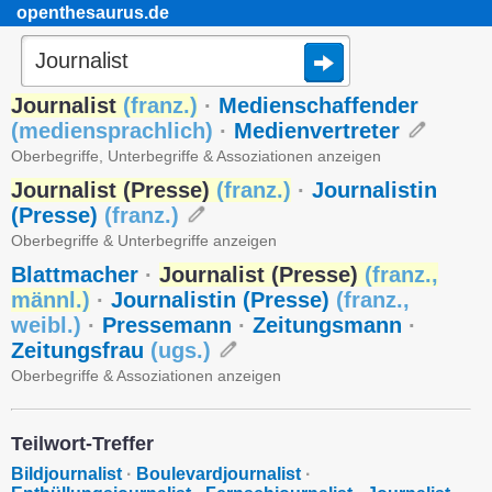
openthesaurus.de
Journalist
(
franz.
)
·
Medienschaffender
(
mediensprachlich
)
·
Medienvertreter
Oberbegriffe, Unterbegriffe & Assoziationen anzeigen
Journalist (Presse)
(
franz.
)
·
Journalistin
(Presse)
(
franz.
)
Oberbegriffe & Unterbegriffe anzeigen
Blattmacher
·
Journalist (Presse)
(
franz.
,
männl.
)
·
Journalistin (Presse)
(
franz.
,
weibl.
)
·
Pressemann
·
Zeitungsmann
·
Zeitungsfrau
(
ugs.
)
Oberbegriffe & Assoziationen anzeigen
Teilwort-Treffer
Bildjournalist
·
Boulevardjournalist
·