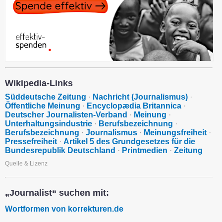
Wikipedia-Links
Süddeutsche Zeitung
·
Nachricht (Journalismus)
·
Öffentliche Meinung
·
Encyclopædia Britannica
·
Deutscher Journalisten-Verband
·
Meinung
·
Unterhaltungsindustrie
·
Berufsbezeichnung
·
Berufsbezeichnung
·
Journalismus
·
Meinungsfreiheit
·
Pressefreiheit
·
Artikel 5 des Grundgesetzes für die
Bundesrepublik Deutschland
·
Printmedien
·
Zeitung
Quelle & Lizenz
„Journalist“ suchen mit:
Wortformen von korrekturen.de