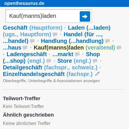
openthesaurus.de
Geschäft
(
Hauptform
)
·
Laden (...laden)
(
ugs.
,
Hauptform
)
·
Handel (für ...,
...handel)
·
Handlung (...handlung)
·
...haus
·
Kauf(manns)laden
(
veraltend
)
·
Ladengeschäft
·
...markt
·
Shop
(...shop)
(
engl.
)
·
Store
(
engl.
)
·
Detailgeschäft
(
fachspr.
,
schweiz.
)
·
Einzelhandelsgeschäft
(
fachspr.
)
Oberbegriffe, Unterbegriffe & Assoziationen anzeigen
Teilwort-Treffer
Kein Teilwort-Treffer
Ähnlich geschrieben
Keine ähnlichen Treffer