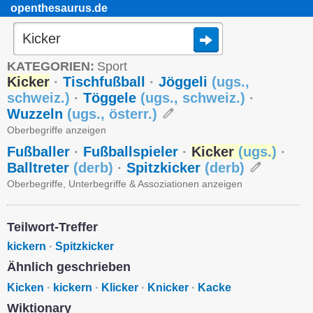
openthesaurus.de
KATEGORIEN:
Sport
Kicker
·
Tischfußball
·
Jöggeli
(
ugs.
,
schweiz.
)
·
Töggele
(
ugs.
,
schweiz.
)
·
Wuzzeln
(
ugs.
,
österr.
)
Oberbegriffe anzeigen
Fußballer
·
Fußballspieler
·
Kicker
(
ugs.
)
·
Balltreter
(
derb
)
·
Spitzkicker
(
derb
)
Oberbegriffe, Unterbegriffe & Assoziationen anzeigen
Teilwort-Treffer
kickern
·
Spitzkicker
Ähnlich geschrieben
Kicken
·
kickern
·
Klicker
·
Knicker
·
Kacke
Wiktionary