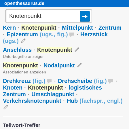
openthesaurus.de
Kern
·
Knotenpunkt
·
Mittelpunkt
·
Zentrum
·
Epizentrum
(
ugs.
,
fig.
)
·
Herzstück
(
ugs.
)
Anschluss
·
Knotenpunkt
Unterbegriffe anzeigen
Knotenpunkt
·
Nodalpunkt
Assoziationen anzeigen
Drehkreuz
(
fig.
)
·
Drehscheibe
(
fig.
)
·
Knoten
·
Knotenpunkt
·
logistisches
Zentrum
·
Umschlagpunkt
·
Verkehrsknotenpunkt
·
Hub
(
fachspr.
,
engl.
)
Teilwort-Treffer