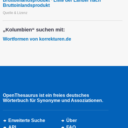
Bruttoinlandsprodukt
·
Liste der Länder nach
Bruttoinlandsprodukt
Quelle & Lizenz
„Kolumbien“ suchen mit:
Wortformen von korrekturen.de
OpenThesaurus ist ein freies deutsches
Wörterbuch für Synonyme und Assoziationen.
Erweiterte Suche
Über
API
FAQ