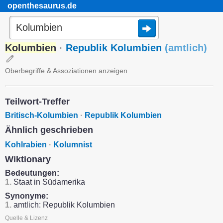
openthesaurus.de
Kolumbien
·
Republik Kolumbien
(
amtlich
)
Oberbegriffe & Assoziationen anzeigen
Teilwort-Treffer
Britisch-Kolumbien
·
Republik Kolumbien
Ähnlich geschrieben
Kohlrabien
·
Kolumnist
Wiktionary
Bedeutungen:
1.
Staat in Südamerika
Synonyme:
1.
amtlich: Republik Kolumbien
Quelle & Lizenz