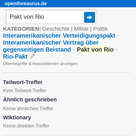
openthesaurus.de
KATEGORIEN:
Geschichte
|
Militär
|
Politik
Interamerikanischer Verteidigungspakt
·
Interamerikanischer Vertrag über
gegenseitigen Beistand
·
Pakt von Rio
·
Rio-Pakt
Oberbegriffe & Assoziationen anzeigen
Teilwort-Treffer
Kein Teilwort-Treffer
Ähnlich geschrieben
Keine ähnlichen Treffer
Wiktionary
Keine direkten Treffer