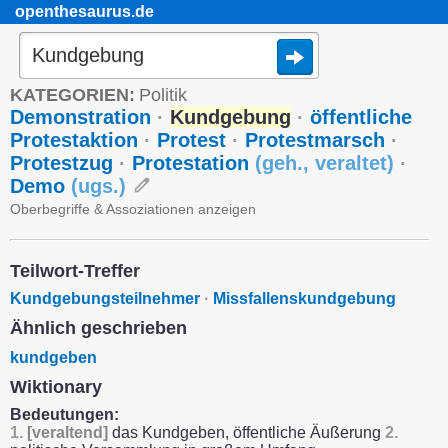
openthesaurus.de
KATEGORIEN:
Politik
Demonstration
·
Kundgebung
·
öffentliche
Protestaktion
·
Protest
·
Protestmarsch
·
Protestzug
·
Protestation
(
geh.
,
veraltet
)
·
Demo
(
ugs.
)
Oberbegriffe & Assoziationen anzeigen
Teilwort-Treffer
Kundgebungsteilnehmer
·
Missfallenskundgebung
Ähnlich geschrieben
kundgeben
Wiktionary
Bedeutungen:
1.
[veraltend]
das Kundgeben, öffentliche Äußerung
2.