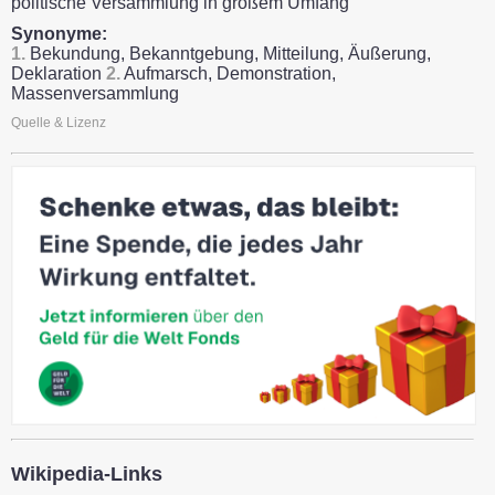
politische Versammlung in großem Umfang
Synonyme:
1.
Bekundung, Bekanntgebung, Mitteilung, Äußerung,
Deklaration
2.
Aufmarsch, Demonstration,
Massenversammlung
Quelle & Lizenz
Wikipedia-Links