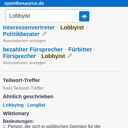
openthesaurus.de
Interessenvertreter
·
Lobbyist
·
Politikberater
Assoziationen anzeigen
bezahlter Fürsprecher
·
Fürbitter
·
Fürsprecher
·
Lobbyist
Assoziationen anzeigen
Teilwort-Treffer
Kein Teilwort-Treffer
Ähnlich geschrieben
Lobbying
·
Longlist
Wiktionary
Bedeutungen:
1.
Person, die sich in politischen Gremien für die