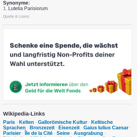
Synonyme:
1.
Lutetia Parisiorum
Quelle & Lizenz
Wikipedia-Links
Paris
·
Kelten
·
Gallorömische Kultur
·
Keltische
Sprachen
·
Bronzezeit
·
Eisenzeit
·
Gaius Iulius Caesar
·
Parisier
·
Île de la Cité
·
Seine
·
Ausgrabung
·