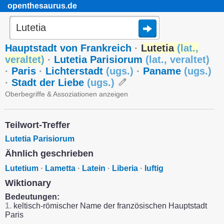
openthesaurus.de
Hauptstadt von Frankreich
·
Lutetia
(
lat.
,
veraltet
)
·
Lutetia Parisiorum
(
lat.
,
veraltet
)
·
Paris
·
Lichterstadt
(
ugs.
)
·
Paname
(
ugs.
)
·
Stadt der Liebe
(
ugs.
)
Oberbegriffe & Assoziationen anzeigen
Teilwort-Treffer
Lutetia Parisiorum
Ähnlich geschrieben
Lutetium
·
Lametta
·
Latein
·
Liberia
·
luftig
Wiktionary
Bedeutungen:
1.
keltisch-römischer Name der französischen Hauptstadt
Paris