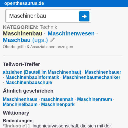
openthesaurus.de
KATEGORIEN:
Technik
Maschinenbau
·
Maschinenwesen
·
Maschbau
(
ugs.
)
Oberbegriffe & Assoziationen anzeigen
Teilwort-Treffer
abziehen (Bauteil im Maschinenbau)
·
Maschinenbauer
·
Maschinenbauinformatik
·
Maschinenbaumechaniker
·
Maschinenbauschule
Ähnlich geschrieben
Maschinenhaus
·
maschinennah
·
Maschinenraum
·
Manchinelbaum
·
Maschinenpark
Wiktionary
Bedeutungen:
*
[Industrie]
1.
Ingenieurwissenschaft, die sich mit der