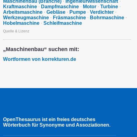
Maschinenbau (Branche)
·
Ingenieurwissenschaft
·
Kraftmaschine
·
Dampfmaschine
·
Motor
·
Turbine
·
Arbeitsmaschine
·
Gebläse
·
Pumpe
·
Verdichter
·
Werkzeugmaschine
·
Fräsmaschine
·
Bohrmaschine
·
Hobelmaschine
·
Schleifmaschine
Quelle & Lizenz
„Maschinenbau“ suchen mit:
Wortformen von korrekturen.de
OpenThesaurus ist ein freies deutsches
Wörterbuch für Synonyme und Assoziationen.