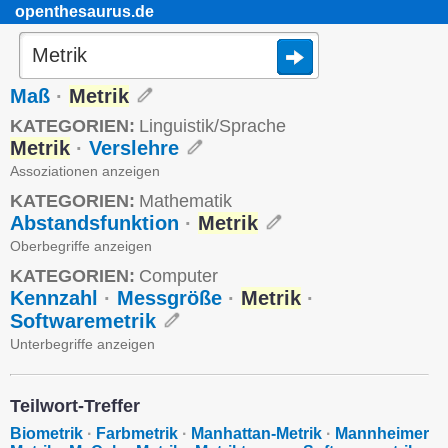
openthesaurus.de
Maß
·
Metrik
KATEGORIEN:
Linguistik/Sprache
Metrik
·
Verslehre
Assoziationen anzeigen
KATEGORIEN:
Mathematik
Abstandsfunktion
·
Metrik
Oberbegriffe anzeigen
KATEGORIEN:
Computer
Kennzahl
·
Messgröße
·
Metrik
·
Softwaremetrik
Unterbegriffe anzeigen
Teilwort-Treffer
Biometrik
·
Farbmetrik
·
Manhattan-Metrik
·
Mannheimer