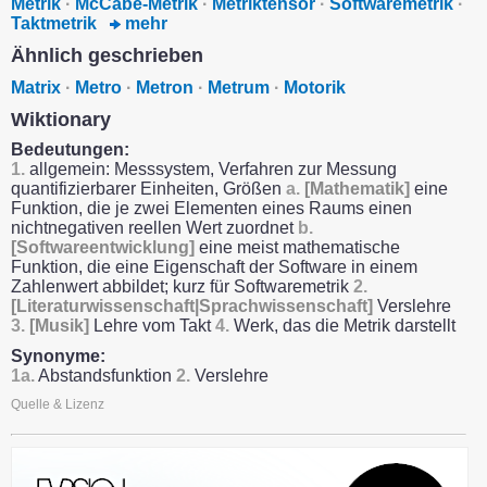
Metrik
·
McCabe-Metrik
·
Metriktensor
·
Softwaremetrik
·
Taktmetrik
mehr
Ähnlich geschrieben
Matrix
·
Metro
·
Metron
·
Metrum
·
Motorik
Wiktionary
Bedeutungen:
1.
allgemein: Messsystem, Verfahren zur Messung
quantifizierbarer Einheiten, Größen
a.
[Mathematik]
eine
Funktion, die je zwei Elementen eines Raums einen
nichtnegativen reellen Wert zuordnet
b.
[Softwareentwicklung]
eine meist mathematische
Funktion, die eine Eigenschaft der Software in einem
Zahlenwert abbildet; kurz für Softwaremetrik
2.
[Literaturwissenschaft|Sprachwissenschaft]
Verslehre
3.
[Musik]
Lehre vom Takt
4.
Werk, das die Metrik darstellt
Synonyme:
1a.
Abstandsfunktion
2.
Verslehre
Quelle & Lizenz