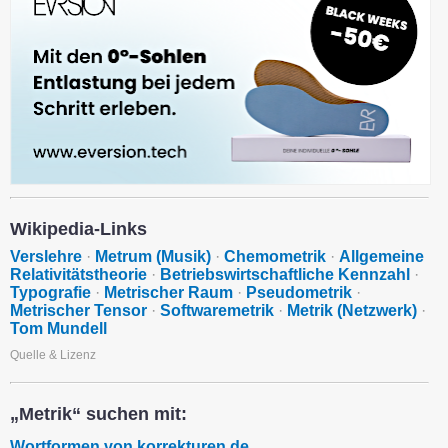
Wikipedia-Links
Verslehre
·
Metrum (Musik)
·
Chemometrik
·
Allgemeine
Relativitätstheorie
·
Betriebswirtschaftliche Kennzahl
·
Typografie
·
Metrischer Raum
·
Pseudometrik
·
Metrischer Tensor
·
Softwaremetrik
·
Metrik (Netzwerk)
·
Tom Mundell
Quelle & Lizenz
„Metrik“ suchen mit:
Wortformen von korrekturen.de