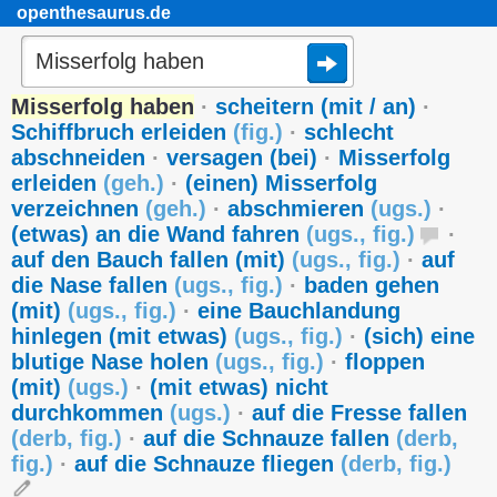
openthesaurus.de
Misserfolg haben
·
scheitern (mit / an)
·
Schiffbruch erleiden
(
fig.
)
·
schlecht
abschneiden
·
versagen (bei)
·
Misserfolg
erleiden
(
geh.
)
·
(einen) Misserfolg
verzeichnen
(
geh.
)
·
abschmieren
(
ugs.
)
·
(etwas) an die Wand fahren
(
ugs.
,
fig.
)
·
auf den Bauch fallen (mit)
(
ugs.
,
fig.
)
·
auf
die Nase fallen
(
ugs.
,
fig.
)
·
baden gehen
(mit)
(
ugs.
,
fig.
)
·
eine Bauchlandung
hinlegen (mit etwas)
(
ugs.
,
fig.
)
·
(sich) eine
blutige Nase holen
(
ugs.
,
fig.
)
·
floppen
(mit)
(
ugs.
)
·
(mit etwas) nicht
durchkommen
(
ugs.
)
·
auf die Fresse fallen
(
derb
,
fig.
)
·
auf die Schnauze fallen
(
derb
,
fig.
)
·
auf die Schnauze fliegen
(
derb
,
fig.
)