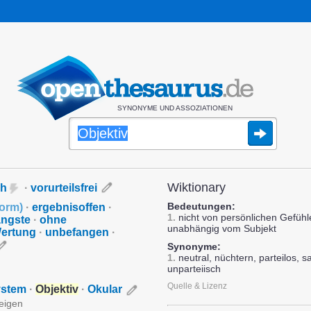
SYNONYME UND ASSOZIATIONEN
Wiktionary
ch
·
vorurteilsfrei
Bedeutungen:
form
)
·
ergebnisoffen
·
1.
nicht von persönlichen Gefüh
ngste
·
ohne
unabhängig vom Subjekt
ertung
·
unbefangen
·
Synonyme:
1.
neutral, nüchtern, parteilos, sa
unparteiisch
Quelle & Lizenz
ystem
·
Objektiv
·
Okular
zeigen