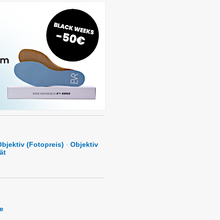
bjektiv (Fotopreis)
·
Objektiv
ät
e