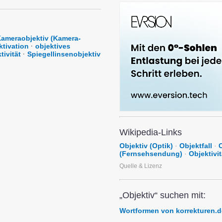
ameraobjektiv (Kamera-
ktivation
·
objektives
tivität
·
Spiegellinsenobjektiv
Wikipedia-Links
Objektiv (Optik)
·
Objektfall
·
O
(Fernsehsendung)
·
Objektivit
Quelle & Lizenz
„Objektiv“ suchen mit:
Wortformen von korrekturen.d