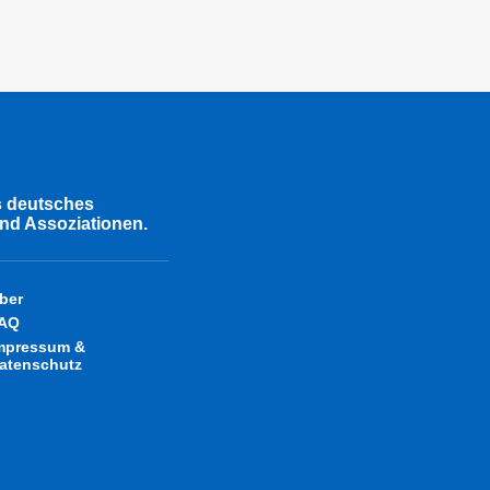
s deutsches
nd Assoziationen.
ber
AQ
mpressum &
atenschutz