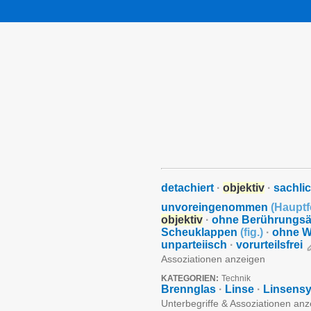
detachiert
·
objektiv
·
sachli
unvoreingenommen
(
Haupt
objektiv
·
ohne Berührungsä
Scheuklappen
(
fig.
)
·
ohne W
unparteiisch
·
vorurteilsfrei
Assoziationen anzeigen
KATEGORIEN:
Technik
Brennglas
·
Linse
·
Linsens
Unterbegriffe & Assoziationen an