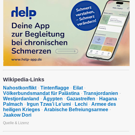
Wikipedia-Links
Nahostkonflikt
·
Tintenflagge
·
Eilat
·
Völkerbundsmandat für Palästina
·
Transjordanien
·
Westjordanland
·
Ägypten
·
Gazastreifen
·
Hagana
·
Palmach
·
Irgun Tzwa’i Le’umi
·
Lechi
·
Armee des
heiligen Krieges
·
Arabische Befreiungsarmee
·
Jaakow Dori
Quelle & Lizenz