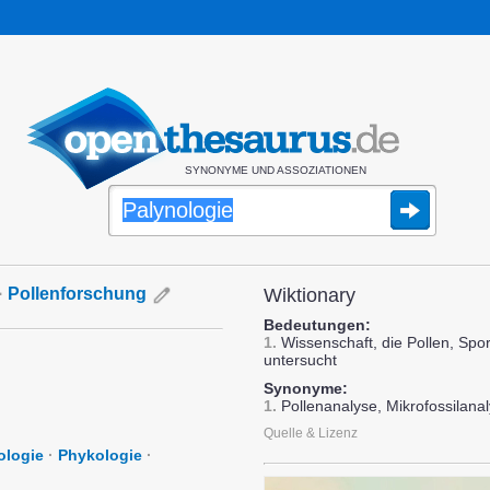
SYNONYME UND ASSOZIATIONEN
·
Pollenforschung
Wiktionary
Bedeutungen:
1.
Wissenschaft, die Pollen, Spo
untersucht
Synonyme:
1.
Pollenanalyse, Mikrofossilana
Quelle & Lizenz
ologie
·
Phykologie
·