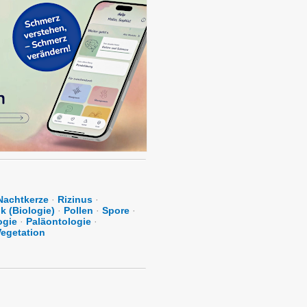
Nachtkerze
·
Rizinus
·
k (Biologie)
·
Pollen
·
Spore
·
ogie
·
Paläontologie
·
Vegetation