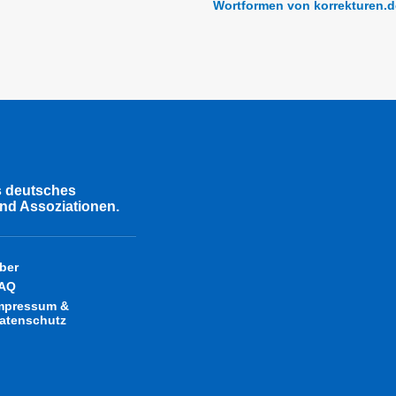
Wortformen von korrekturen.d
s deutsches
nd Assoziationen.
ber
AQ
mpressum &
atenschutz