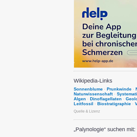
Wikipedia-Links
Sonnenblume
·
Prunkwinde
·
Naturwissenschaft
·
Systemati
Algen
·
Dinoflagellaten
·
Geol
Leitfossil
·
Biostratigraphie
·
Quelle & Lizenz
„Palynologie“ suchen mit: