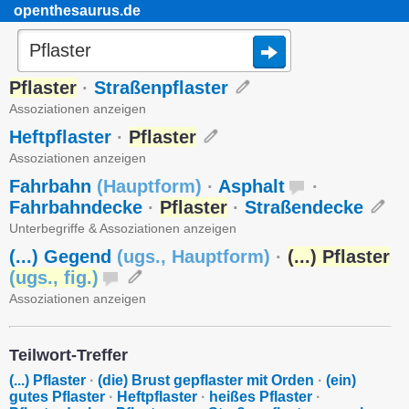
openthesaurus.de
Pflaster
·
Straßenpflaster
Assoziationen anzeigen
Heftpflaster
·
Pflaster
Assoziationen anzeigen
Fahrbahn
(
Hauptform
)
·
Asphalt
·
Fahrbahndecke
·
Pflaster
·
Straßendecke
Unterbegriffe & Assoziationen anzeigen
(...) Gegend
(
ugs.
,
Hauptform
)
·
(...) Pflaster
(
ugs.
,
fig.
)
Assoziationen anzeigen
Teilwort-Treffer
(...) Pflaster
·
(die) Brust gepflaster mit Orden
·
(ein)
gutes Pflaster
·
Heftpflaster
·
heißes Pflaster
·