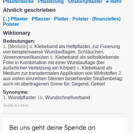
Pflasterdecke
·
Pflasterung
·
Straßenpflaster
mehr
Ähnlich geschrieben
(...) Pflaster
·
Pflanzer
·
Platter
·
Polster
·
(finanzielles)
Polster
Wiktionary
Bedeutungen:
1.
[Medizin]
a.
Klebeband als Heftpflaster, zur Fixierung
von beispielsweise Wundauflagen, Schläuchen,
Venenverweilkanülen
b.
Klebeband als selbstklebende
Folie in Kombination mit einer Wundauflage (bei
äußerlicher Verletzung am Körper)
c.
Klebeband als
Medium zur transdermalen Applikation von Wirkstoffen
2.
aus vielen einzelnen Steinen bestehender Straßenbelag;
auch im übertragenen Sinne für: Gegend, Gebiet
Synonyme:
1.
Wundpflaster
1b.
Wundschnellverband
Quelle & Lizenz