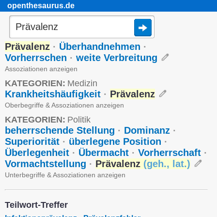
openthesaurus.de
Prävalenz
·
Überhandnehmen
·
Vorherrschen
·
weite Verbreitung
Assoziationen anzeigen
KATEGORIEN:
Medizin
Krankheitshäufigkeit
·
Prävalenz
Oberbegriffe & Assoziationen anzeigen
KATEGORIEN:
Politik
beherrschende Stellung
·
Dominanz
·
Superiorität
·
überlegene Position
·
Überlegenheit
·
Übermacht
·
Vorherrschaft
·
Vormachtstellung
·
Prävalenz
(
geh.
,
lat.
)
Unterbegriffe & Assoziationen anzeigen
Teilwort-Treffer