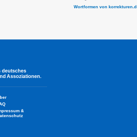
Wortformen von korrekturen.d
s deutsches
nd Assoziationen.
ber
AQ
mpressum &
atenschutz