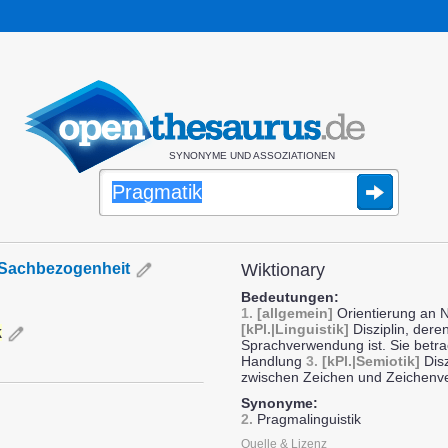
SYNONYME UND ASSOZIATIONEN
Sachbezogenheit
Wiktionary
Bedeutungen:
1.
[allgemein]
Orientierung an N
[kPl.|Linguistik]
Disziplin, der
k
Sprachverwendung ist. Sie betra
Handlung
3.
[kPl.|Semiotik]
Disz
zwischen Zeichen und Zeichenv
Synonyme:
2.
Pragmalinguistik
Quelle & Lizenz