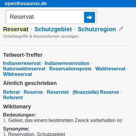
openthesaurus.de
Reservat
·
Schutzgebiet
·
Schutzregion
Unterbegriffe & Assoziationen anzeigen
Teilwort-Treffer
Indianerreservat
·
Indianerreservation
·
Naturwaldreservat
·
Reservationspreis
·
Waldreservat
·
Wildreservat
Ähnlich geschrieben
Referat
·
Reserve
·
Reservist
·
(finanzielle) Reserve
·
Referent
Wiktionary
Bedeutungen:
1.
Gebiet, das einem bestimmten Zweck vorbehalten ist
Synonyme:
1.
Reservation, Schutzgebiet