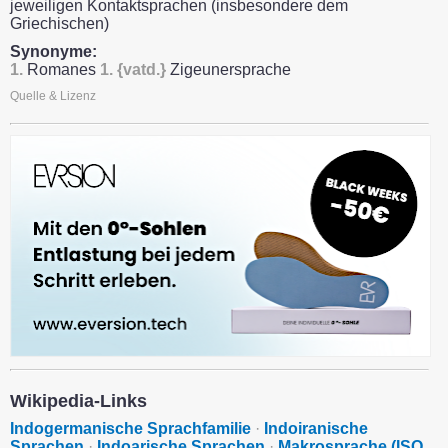
jeweiligen Kontaktsprachen (insbesondere dem
Griechischen)
Synonyme:
1.
Romanes
1.
{vatd.}
Zigeunersprache
Quelle & Lizenz
Wikipedia-Links
Indogermanische Sprachfamilie
·
Indoiranische
Sprachen
·
Indoarische Sprachen
·
Makrosprache (ISO