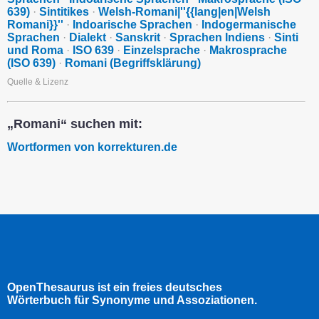
639)
·
Sintitikes
·
Welsh-Romani|''{{lang|en|Welsh
Romani}}''
·
Indoarische Sprachen
·
Indogermanische
Sprachen
·
Dialekt
·
Sanskrit
·
Sprachen Indiens
·
Sinti
und Roma
·
ISO 639
·
Einzelsprache
·
Makrosprache
(ISO 639)
·
Romani (Begriffsklärung)
Quelle & Lizenz
„Romani“ suchen mit:
Wortformen von korrekturen.de
OpenThesaurus ist ein freies deutsches
Wörterbuch für Synonyme und Assoziationen.