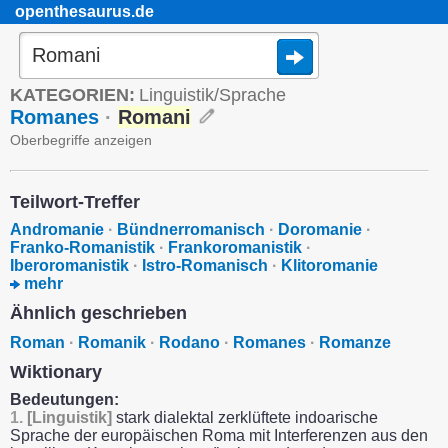
openthesaurus.de
KATEGORIEN:
Linguistik/Sprache
Romanes
·
Romani
Oberbegriffe anzeigen
Teilwort-Treffer
Andromanie
·
Bündnerromanisch
·
Doromanie
·
Franko-Romanistik
·
Frankoromanistik
·
Iberoromanistik
·
Istro-Romanisch
·
Klitoromanie
mehr
Ähnlich geschrieben
Roman
·
Romanik
·
Rodano
·
Romanes
·
Romanze
Wiktionary
Bedeutungen:
1.
[Linguistik]
stark dialektal zerklüftete indoarische
Sprache der europäischen Roma mit Interferenzen aus den