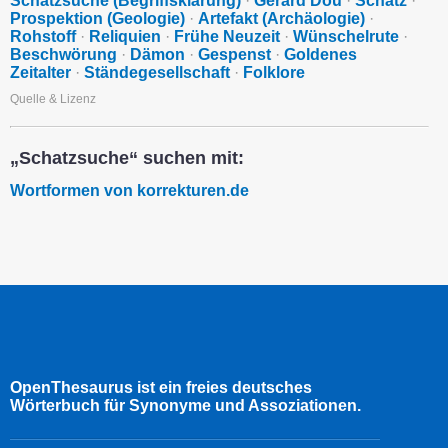
Schatzsuche (Begriffsklärung)
·
Gerard Dou
·
Schatz
·
Prospektion (Geologie)
·
Artefakt (Archäologie)
·
Rohstoff
·
Reliquien
·
Frühe Neuzeit
·
Wünschelrute
·
Beschwörung
·
Dämon
·
Gespenst
·
Goldenes
Zeitalter
·
Ständegesellschaft
·
Folklore
Quelle & Lizenz
„Schatzsuche“ suchen mit:
Wortformen von korrekturen.de
OpenThesaurus ist ein freies deutsches
Wörterbuch für Synonyme und Assoziationen.