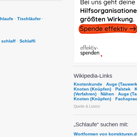
hlaufe
·
Tischläufer
·
schlaff
·
Schlaffi
Wikipedia-Links
Knotenkunde
·
Auge (Tauwerk
Knoten (Knüpfen)
·
Palstek
·
(Verfahren)
·
Nähen
·
Auge (T
Knoten (Knüpfen)
·
Fachspra
Quelle & Lizenz
„Schlaufe“ suchen mit:
Wortformen von korrekturen.d