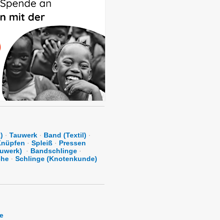
)
·
Tauwerk
·
Band (Textil)
·
Knüpfen
·
Spleiß
·
Pressen
auwerk)
·
Bandschlinge
·
che
·
Schlinge (Knotenkunde)
e