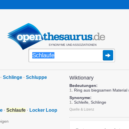
SYNONYME UND ASSOZIATIONEN
·
Schlinge
·
Schluppe
Wiktionary
Bedeutungen:
1.
Ring aus biegsamen Material (
Synonyme:
1.
Schleife, Schlinge
Quelle & Lizenz
e
·
Schlaufe
·
Locker Loop
eigen