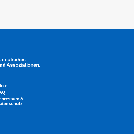
s deutsches
nd Assoziationen.
ber
AQ
mpressum &
atenschutz