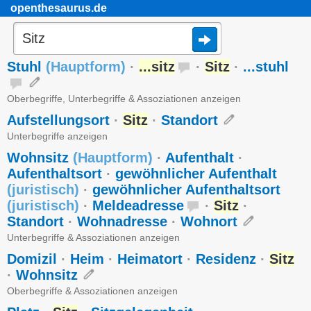
openthesaurus.de
Stuhl
(
Hauptform
)
·
...sitz
·
Sitz
·
...stuhl
Oberbegriffe, Unterbegriffe & Assoziationen anzeigen
Aufstellungsort
·
Sitz
·
Standort
Unterbegriffe anzeigen
Wohnsitz
(
Hauptform
)
·
Aufenthalt
·
Aufenthaltsort
·
gewöhnlicher Aufenthalt
(
juristisch
)
·
gewöhnlicher Aufenthaltsort
(
juristisch
)
·
Meldeadresse
·
Sitz
·
Standort
·
Wohnadresse
·
Wohnort
Unterbegriffe & Assoziationen anzeigen
Domizil
·
Heim
·
Heimatort
·
Residenz
·
Sitz
·
Wohnsitz
Oberbegriffe & Assoziationen anzeigen