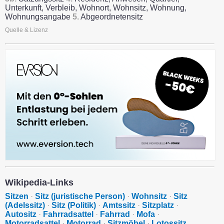
Unterkunft, Verbleib, Wohnort, Wohnsitz, Wohnung,
Wohnungsangabe
5.
Abgeordnetensitz
Quelle & Lizenz
Wikipedia-Links
Sitzen
·
Sitz (juristische Person)
·
Wohnsitz
·
Sitz
(Adelssitz)
·
Sitz (Politik)
·
Amtssitz
·
Sitzplatz
·
Autositz
·
Fahrradsattel
·
Fahrrad
·
Mofa
·
Motorradsattel
·
Motorrad
·
Sitzmöbel
·
Lotossitz