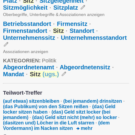
Platz
·
Sitz
·
Sitzgelegenheit
·
Sitzmöglichkeit
·
Sitzplatz
Oberbegriffe, Unterbegriffe & Assoziationen anzeigen
Betriebsstandort
·
Firmensitz
·
Firmenstandort
·
Sitz
·
Standort
·
Unternehmenssitz
·
Unternehmensstandort
Assoziationen anzeigen
KATEGORIEN:
Politik
Abgeordnetenamt
·
Abgeordnetensitz
·
Mandat
·
Sitz
(
ugs.
)
Teilwort-Treffer
(auf etwas) sitzenbleiben
·
(bei jemandem) drinsitzen
·
(das Publikum) von den Sitzen reißen
·
(das) Geld
locker sitzen haben
·
(das) Geld sitzt locker (bei
jemandem)
·
(das) Geld sitzt nicht (mehr) so locker
·
(dasitzen und) Löcher in die Luft starren
·
(dem
Vordermann) im Nacken sitzen
mehr