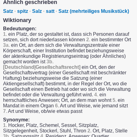
Ähnlich geschrieben
Satz
·
spitz
·
Salz
·
satt
·
Satz (mehrteiliges Musikstück)
Wiktionary
Bedeutungen:
1.
ein Platz, der so gestaltet ist, dass sich Personen darauf
setzen, sich dort niederlassen können
2.
ein bestimmter Ort
3a.
ein Ort, an dem sich die Verwaltungszentrale einer
Körperschaft, einer Institution befindet beziehungsweise
der aktenkundige Registrierungseintrag (oder Ähnliches)
gemacht worden ist
3b.
[Deutschland|Gesellschaftsrecht]
ein Ort, den der
Gesellschaftsvertrag (einer Gesellschaft mit beschränkter
Haftung) beziehungsweise die Satzung (einer
Aktiengesellschaft) bestimmt, in der Regel der Ort, wo die
Gesellschaft einen Betrieb hat oder wo sich die Verwaltung
befindet oder die Verwaltung geführt wird.
4.
ein
herrschaftliches Anwesen; Ort, an dem man wohnt
5.
ein
Mandat in einem Organ
6.
Art und Weise, wie jemand sitzt
7.
Art und Weise, ob/wie etwas passt
Synonyme:
1.
Hocker, Platz, Schemel, Sessel, Sitzplatz,
Sitzgelegenheit, Stockerl, Stuhl, Thron
2.
Ort, Platz, Stelle
3b.
Satzungssitz
4.
Residenz, Anwesen; Quartier,