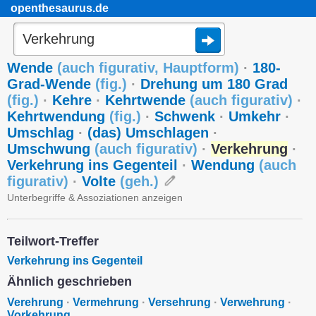
openthesaurus.de
Wende
(
auch figurativ
,
Hauptform
)
·
180-
Grad-Wende
(
fig.
)
·
Drehung um 180 Grad
(
fig.
)
·
Kehre
·
Kehrtwende
(
auch figurativ
)
·
Kehrtwendung
(
fig.
)
·
Schwenk
·
Umkehr
·
Umschlag
·
(das) Umschlagen
·
Umschwung
(
auch figurativ
)
·
Verkehrung
·
Verkehrung ins Gegenteil
·
Wendung
(
auch
figurativ
)
·
Volte
(
geh.
)
Unterbegriffe & Assoziationen anzeigen
Teilwort-Treffer
Verkehrung ins Gegenteil
Ähnlich geschrieben
Verehrung
·
Vermehrung
·
Versehrung
·
Verwehrung
·
Vorkehrung