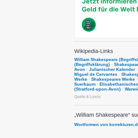
Wikipedia-Links
William Shakespeare (Begriffs
(Begriffsklärung)
·
Shakespear
Avon
·
Julianischer Kalender
·
Miguel de Cervantes
·
Shakes
Werke
·
Shakespeares Werke
·
Suerbaum
·
Elisabethanisches 
(Stratford-upon-Avon)
·
Warwi
Quelle & Lizenz
„William Shakespeare“ su
Wortformen von korrekturen.d