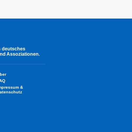
s deutsches
nd Assoziationen.
ber
AQ
mpressum &
atenschutz