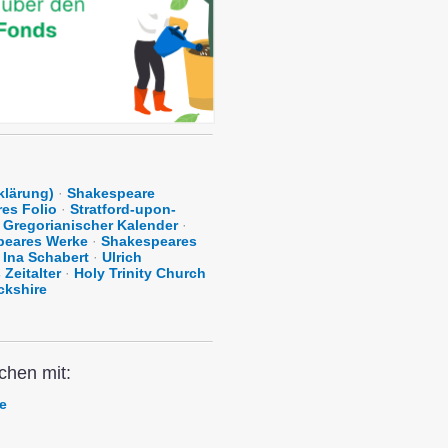
klärung)
·
Shakespeare
es Folio
·
Stratford-upon-
Gregorianischer Kalender
·
peares Werke
·
Shakespeares
Ina Schabert
·
Ulrich
Zeitalter
·
Holy Trinity Church
ckshire
chen mit:
e