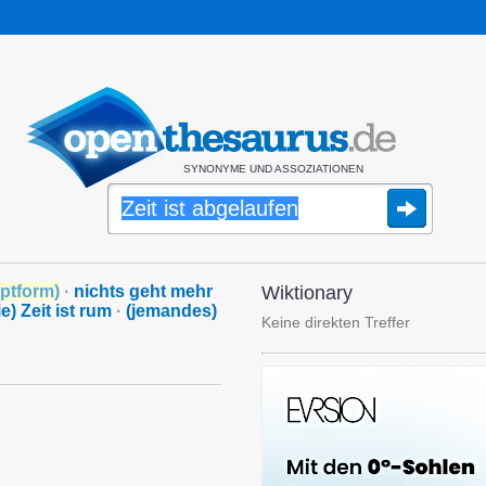
SYNONYME UND ASSOZIATIONEN
ptform
)
·
nichts geht mehr
Wiktionary
ie) Zeit ist rum
·
(jemandes)
Keine direkten Treffer