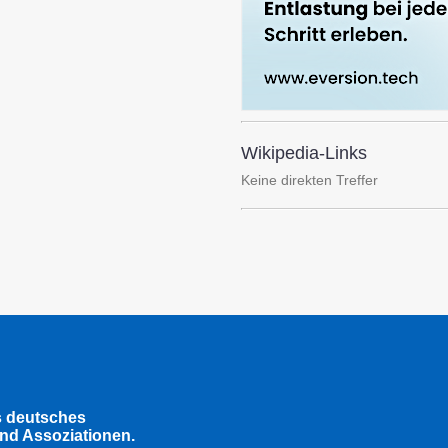
Wikipedia-Links
Keine direkten Treffer
s deutsches
nd Assoziationen.