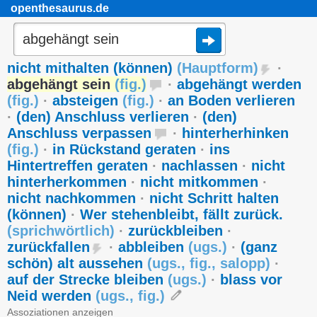
openthesaurus.de
nicht mithalten (können)
(
Hauptform
)
·
abgehängt sein
(
fig.
)
·
abgehängt werden
(
fig.
)
·
absteigen
(
fig.
)
·
an Boden verlieren
·
(den) Anschluss verlieren
·
(den)
Anschluss verpassen
·
hinterherhinken
(
fig.
)
·
in Rückstand geraten
·
ins
Hintertreffen geraten
·
nachlassen
·
nicht
hinterherkommen
·
nicht mitkommen
·
nicht nachkommen
·
nicht Schritt halten
(können)
·
Wer stehenbleibt, fällt zurück.
(
sprichwörtlich
)
·
zurückbleiben
·
zurückfallen
·
abbleiben
(
ugs.
)
·
(ganz
schön) alt aussehen
(
ugs.
,
fig.
,
salopp
)
·
auf der Strecke bleiben
(
ugs.
)
·
blass vor
Neid werden
(
ugs.
,
fig.
)
Assoziationen anzeigen