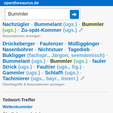
openthesaurus.de
Nachzügler
·
Bummelant
(
ugs.
)
·
Bummler
(
ugs.
)
·
Zu-spät-Kommer
(
ugs.
)
Assoziationen anzeigen
Drückeberger
·
Faulenzer
·
Müßiggänger
·
Nasenbohrer
·
Nichtstuer
·
Tagedieb
·
Bukligger
(
fachspr.
,
Jargon
,
seemännisch
)
·
Bummelant
(
ugs.
)
·
Bummler
(
ugs.
)
·
fauler
Strick
(
ugs.
)
·
Faultier
(
ugs.
,
fig.
)
·
Gammler
(
ugs.
)
·
Schlaffi
(
ugs.
)
·
Tachinierer
(
ugs.
,
bayr.
,
österr.
)
Oberbegriffe & Assoziationen anzeigen
Teilwort-Treffer
Weltenbummler