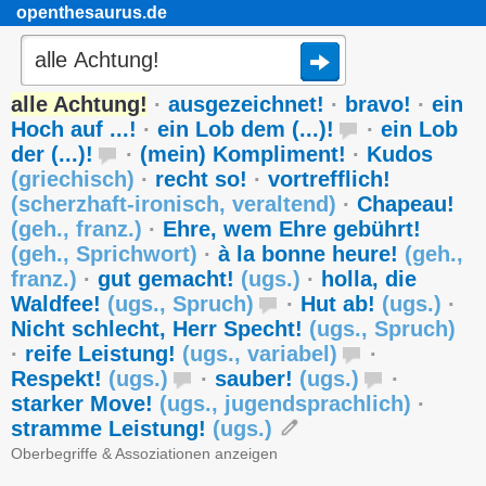
openthesaurus.de
alle Achtung!
·
ausgezeichnet!
·
bravo!
·
ein
Hoch auf ...!
·
ein Lob dem (...)!
·
ein Lob
der (...)!
·
(mein) Kompliment!
·
Kudos
(
griechisch
)
·
recht so!
·
vortrefflich!
(
scherzhaft-ironisch
,
veraltend
)
·
Chapeau!
(
geh.
,
franz.
)
·
Ehre, wem Ehre gebührt!
(
geh.
,
Sprichwort
)
·
à la bonne heure!
(
geh.
,
franz.
)
·
gut gemacht!
(
ugs.
)
·
holla, die
Waldfee!
(
ugs.
,
Spruch
)
·
Hut ab!
(
ugs.
)
·
Nicht schlecht, Herr Specht!
(
ugs.
,
Spruch
)
·
reife Leistung!
(
ugs.
,
variabel
)
·
Respekt!
(
ugs.
)
·
sauber!
(
ugs.
)
·
starker Move!
(
ugs.
,
jugendsprachlich
)
·
stramme Leistung!
(
ugs.
)
Oberbegriffe & Assoziationen anzeigen