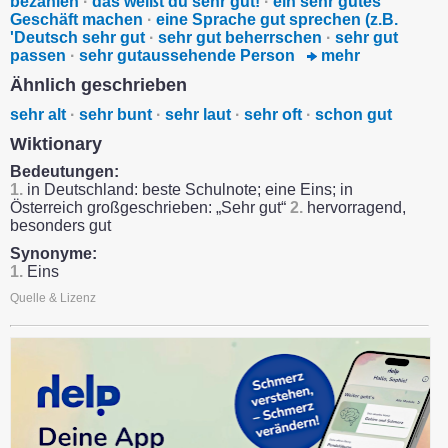
bezahlen
·
das weißt du sehr gut!
·
ein sehr gutes
Geschäft machen
·
eine Sprache gut sprechen (z.B.
'Deutsch sehr gut
·
sehr gut beherrschen
·
sehr gut
passen
·
sehr gutaussehende Person
mehr
Ähnlich geschrieben
sehr alt
·
sehr bunt
·
sehr laut
·
sehr oft
·
schon gut
Wiktionary
Bedeutungen:
1.
in Deutschland: beste Schulnote; eine Eins; in
Österreich großgeschrieben: „Sehr gut“
2.
hervorragend,
besonders gut
Synonyme:
1.
Eins
Quelle & Lizenz