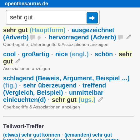
openthesaurus.de
sehr gut
(
Hauptform
)
·
ausgezeichnet
(Adverb)
·
hervorragend (Adverb)
Oberbegriffe, Unterbegriffe & Assoziationen anzeigen
cool
·
großartig
·
nice
(
engl.
)
·
schön
·
sehr
gut
Assoziationen anzeigen
schlagend (Beweis, Argument, Beispiel ...)
(
fig.
)
·
sehr überzeugend
·
treffend
(Vergleich, Beispiel)
·
unmittelbar
einleuchten(d)
·
sehr gut
(
ugs.
)
Oberbegriffe & Assoziationen anzeigen
Teilwort-Treffer
(etwas) sehr gut können
·
(jemanden) sehr gut