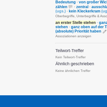
Bedeutung
·
von großer Wich
zählen
·
zentral
·
aussch
(
ugs.
)
·
kein Kleckerkram
(
ug
Oberbegriffe, Unterbegriffe & Ass
an erster Stelle stehen
·
ganz
stehen
·
ganz oben auf der 
(absolute) Priorität haben
Assoziationen anzeigen
Teilwort-Treffer
Kein Teilwort-Treffer
Ähnlich geschrieben
Keine ähnlichen Treffer