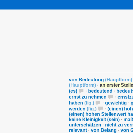
von Bedeutung
(
Hauptform
)
(
Hauptform
)
·
an erster Stell
(es)
·
bedeutend
·
bedeu
ernst zu nehmen
·
ernst
haben
(
fig.
)
·
gewichtig
·
werden
(
fig.
)
·
(einen) ho
(einen) hohen Stellenwert h
keine Kleinigkeit (sein)
·
maß
unterschätzen
·
nicht zu ver
relevant
·
von Belang
·
von 