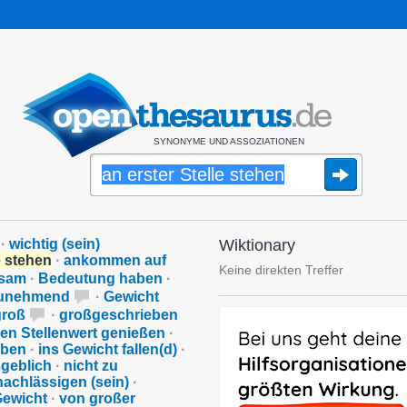
SYNONYME UND ASSOZIATIONEN
·
wichtig (sein)
Wiktionary
e stehen
·
ankommen auf
Keine direkten Treffer
tsam
·
Bedeutung haben
·
zunehmend
·
Gewicht
groß
·
großgeschrieben
hen Stellenwert genießen
·
aben
·
ins Gewicht fallen(d)
·
geblich
·
nicht zu
nachlässigen (sein)
·
Gewicht
·
von großer