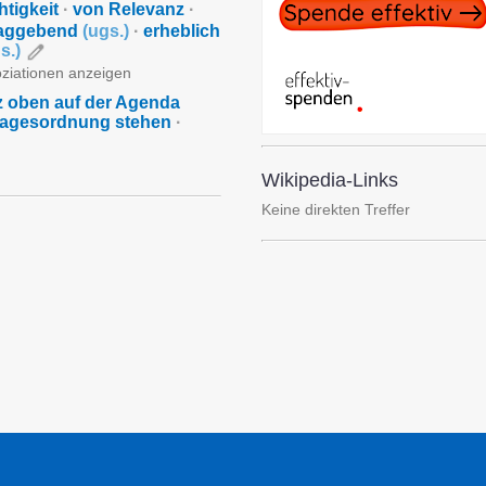
tigkeit
·
von Relevanz
·
laggebend
(
ugs.
)
·
erheblich
s.
)
oziationen anzeigen
 oben auf der Agenda
Tagesordnung stehen
·
Wikipedia-Links
Keine direkten Treffer