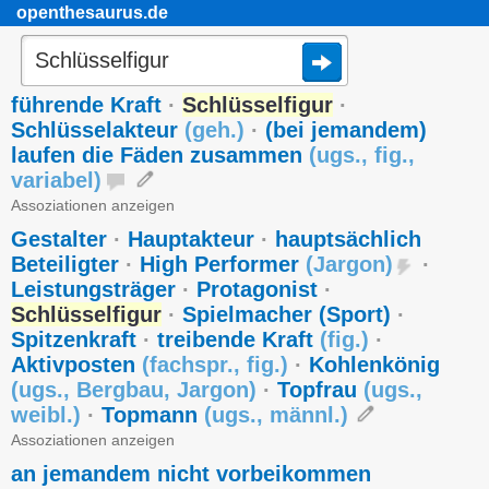
openthesaurus.de
führende Kraft
·
Schlüsselfigur
·
Schlüsselakteur
(
geh.
)
·
(bei jemandem)
laufen die Fäden zusammen
(
ugs.
,
fig.
,
variabel
)
Assoziationen anzeigen
Gestalter
·
Hauptakteur
·
hauptsächlich
Beteiligter
·
High Performer
(
Jargon
)
·
Leistungsträger
·
Protagonist
·
Schlüsselfigur
·
Spielmacher (Sport)
·
Spitzenkraft
·
treibende Kraft
(
fig.
)
·
Aktivposten
(
fachspr.
,
fig.
)
·
Kohlenkönig
(
ugs.
,
Bergbau
,
Jargon
)
·
Topfrau
(
ugs.
,
weibl.
)
·
Topmann
(
ugs.
,
männl.
)
Assoziationen anzeigen
an jemandem nicht vorbeikommen