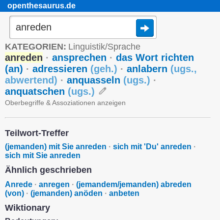
openthesaurus.de
KATEGORIEN:
Linguistik/Sprache
anreden
·
ansprechen
·
das Wort richten
(an)
·
adressieren
(
geh.
)
·
anlabern
(
ugs.
,
abwertend
)
·
anquasseln
(
ugs.
)
·
anquatschen
(
ugs.
)
Oberbegriffe & Assoziationen anzeigen
Teilwort-Treffer
(jemanden) mit Sie anreden
·
sich mit 'Du' anreden
·
sich mit Sie anreden
Ähnlich geschrieben
Anrede
·
anregen
·
(jemandem/jemanden) abreden
(von)
·
(jemanden) anöden
·
anbeten
Wiktionary