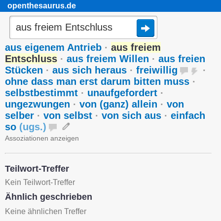
openthesaurus.de
aus eigenem Antrieb
·
aus freiem
Entschluss
·
aus freiem Willen
·
aus freien
Stücken
·
aus sich heraus
·
freiwillig
·
ohne dass man erst darum bitten muss
·
selbstbestimmt
·
unaufgefordert
·
ungezwungen
·
von (ganz) allein
·
von
selber
·
von selbst
·
von sich aus
·
einfach
so
(
ugs.
)
Assoziationen anzeigen
Teilwort-Treffer
Kein Teilwort-Treffer
Ähnlich geschrieben
Keine ähnlichen Treffer