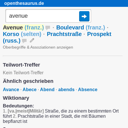
openthesaurus.de
Avenue
(
franz.
)
·
Boulevard
(
franz.
)
·
Korso
(
selten
)
·
Prachtstraße
·
Prospekt
(russ.)
Oberbegriffe & Assoziationen anzeigen
Teilwort-Treffer
Kein Teilwort-Treffer
Ähnlich geschrieben
Avance
·
Abece
·
Abend
·
abends
·
Absence
Wiktionary
Bedeutungen:
1.
[va.|meist|Militär]
Straße, die zu einem bestimmten Ort
führt
2.
Prachtstraße in einer Stadt, die mit Bäumen
bepflanzt ist