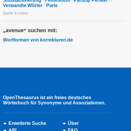
Substantivierung
·
Femininum
·
Partizip Perfekt
·
Verwandte Wörter
·
Paris
Quelle & Lizenz
„avenue“ suchen mit:
Wortformen von korrekturen.de
OpenThesaurus ist ein freies deutsches
Wörterbuch für Synonyme und Assoziationen.
Erweiterte Suche
Über
API
FAQ