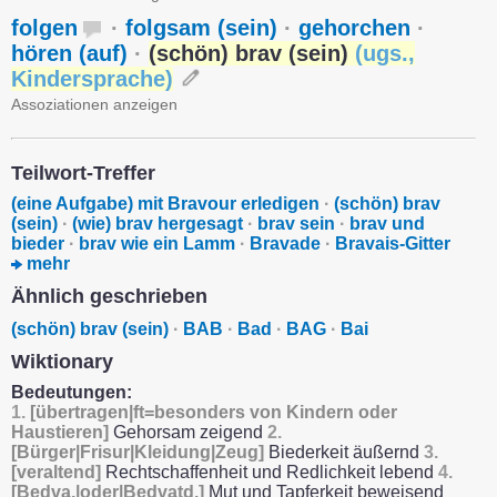
folgen
·
folgsam (sein)
·
gehorchen
·
hören (auf)
·
(schön) brav (sein)
(
ugs.
,
Kindersprache
)
Assoziationen anzeigen
Teilwort-Treffer
(eine Aufgabe) mit Bravour erledigen
·
(schön) brav
(sein)
·
(wie) brav hergesagt
·
brav sein
·
brav und
bieder
·
brav wie ein Lamm
·
Bravade
·
Bravais-Gitter
mehr
Ähnlich geschrieben
(schön) brav (sein)
·
BAB
·
Bad
·
BAG
·
Bai
Wiktionary
Bedeutungen:
1.
[übertragen|ft=besonders von Kindern oder
Haustieren]
Gehorsam zeigend
2.
[Bürger|Frisur|Kleidung|Zeug]
Biederkeit äußernd
3.
[veraltend]
Rechtschaffenheit und Redlichkeit lebend
4.
[Bedva.|oder|Bedvatd.]
Mut und Tapferkeit beweisend