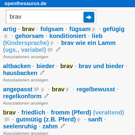
openthesaurus.de
artig
·
brav
·
folgsam
·
fügsam
·
gefügig
·
gehorsam
·
konditioniert
·
lieb
(
Kindersprache
)
·
brav wie ein Lamm
(
ugs.
,
variabel
)
Assoziationen anzeigen
altbacken
·
bieder
·
brav
·
brav und bieder
·
hausbacken
Assoziationen anzeigen
angepasst
·
brav
·
regelbewusst
·
regelkonform
Assoziationen anzeigen
brav
·
friedlich
·
fromm (Pferd)
(
veraltend
)
·
gutmütig (z.B. Pferd)
·
sanft
·
seelenruhig
·
zahm
Assoziationen anzeigen