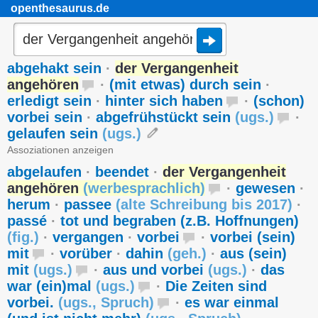
openthesaurus.de
abgehakt sein
·
der Vergangenheit
angehören
·
(mit etwas) durch sein
·
erledigt sein
·
hinter sich haben
·
(schon)
vorbei sein
·
abgefrühstückt sein
(
ugs.
)
·
gelaufen sein
(
ugs.
)
Assoziationen anzeigen
abgelaufen
·
beendet
·
der Vergangenheit
angehören
(
werbesprachlich
)
·
gewesen
·
herum
·
passee
(
alte Schreibung bis 2017
)
·
passé
·
tot und begraben (z.B. Hoffnungen)
(
fig.
)
·
vergangen
·
vorbei
·
vorbei (sein)
mit
·
vorüber
·
dahin
(
geh.
)
·
aus (sein)
mit
(
ugs.
)
·
aus und vorbei
(
ugs.
)
·
das
war (ein)mal
(
ugs.
)
·
Die Zeiten sind
vorbei.
(
ugs.
,
Spruch
)
·
es war einmal