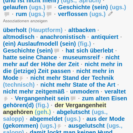
(und ist nicht mehr)
(
ugs.
,
Spruch
)
·
gelaufen
(
ugs.
)
·
Geschichte (sein)
(
ugs.
)
·
rum
(
ugs.
)
·
verflossen
(
ugs.
)
Assoziationen anzeigen
überholt
(
Hauptform
)
·
altbacken
·
altmodisch
·
anachronistisch
·
antiquiert
·
(ein) Auslaufmodell (sein)
(
fig.
)
·
Geschichte (sein)
·
hat sich überlebt
·
hatte seine Chance
·
museumsreif
·
nicht
mehr auf der Höhe der Zeit
·
nicht mehr in
die (jetzige) Zeit passen
·
nicht mehr in
Mode
·
nicht mehr Stand der Technik
(
technisch
)
·
nicht mehr State of the Art
·
nicht mehr zeitgemäß
·
unmodern
·
veraltet
·
Vergangenheit sein
·
zum alten Eisen
gehören(d)
(
fig.
)
·
der Vergangenheit
angehören
(
geh.
)
·
abgelutscht
(
ugs.
,
salopp
)
·
abgemeldet
(
ugs.
)
·
aus der Mode
(gekommen)
(
ugs.
)
·
ausgelutscht
(
ugs.
,
salopp
)
·
damit lockt man keinen Hund