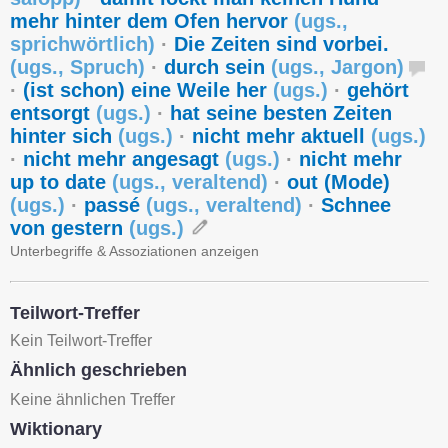
mehr hinter dem Ofen hervor
(
ugs.
,
sprichwörtlich
)
·
Die Zeiten sind vorbei.
(
ugs.
,
Spruch
)
·
durch sein
(
ugs.
,
Jargon
)
·
(ist schon) eine Weile her
(
ugs.
)
·
gehört
entsorgt
(
ugs.
)
·
hat seine besten Zeiten
hinter sich
(
ugs.
)
·
nicht mehr aktuell
(
ugs.
)
·
nicht mehr angesagt
(
ugs.
)
·
nicht mehr
up to date
(
ugs.
,
veraltend
)
·
out (Mode)
(
ugs.
)
·
passé
(
ugs.
,
veraltend
)
·
Schnee
von gestern
(
ugs.
)
Unterbegriffe & Assoziationen anzeigen
Teilwort-Treffer
Kein Teilwort-Treffer
Ähnlich geschrieben
Keine ähnlichen Treffer
Wiktionary