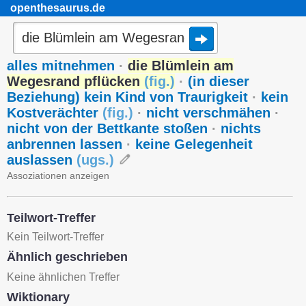
openthesaurus.de
alles mitnehmen
·
die Blümlein am
Wegesrand pflücken
(
fig.
)
·
(in dieser
Beziehung) kein Kind von Traurigkeit
·
kein
Kostverächter
(
fig.
)
·
nicht verschmähen
·
nicht von der Bettkante stoßen
·
nichts
anbrennen lassen
·
keine Gelegenheit
auslassen
(
ugs.
)
Assoziationen anzeigen
Teilwort-Treffer
Kein Teilwort-Treffer
Ähnlich geschrieben
Keine ähnlichen Treffer
Wiktionary