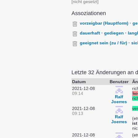
[nicht gesetzt]
Assoziationen
vorzeigbar (Hauptform) · ges
dauerhaft · gediegen · langle
geeignet sein (zu / für) · sic
Letzte 32 Änderungen an 
Datum
Benutzer
Än
2021-12-08
ri
09:14
'ke
Ralf
ric
Joerres
2021-12-08
ver
09:13
Ralf
(e
Joerres
is
ni
2021-12-08
(e