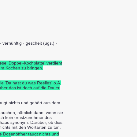
vernünftig · gescheit (ugs.) ·
se 'Doppel-Kochplatte' verdient
um Kochen zu bringen.
 'Da hast du was Reelles' o.Ä.
ber das ist doch auf die Dauer
augt nichts und gehört aus dem
ftauchen, nämlich dann, wenn sie
doch kein ernstzunehmendes
rchaus synonym. Darüber, ob dies
nichts mit den Wortarten zu tun.
e Dosenöffner taugt nichts und