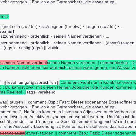
rkehr gezogen. | Endlich eine Gartenschere, die etwas taugt!
linkt:
ignet sein (zu / für) · sich eignen (für etw.) · taugen (zu / für) · ...
soziiert
nstzunehmend · ordentlich · seinen Namen verdienen · ...
nstzunehmend · ordentlich · seinen Namen verdienen · (etwas) taugen · 
ll (ugs.) · richtig (ugs.) || visible
s seinen Namen verdient
seinen Namen verdienen || comment=Bsp.: Die
ren Namen nicht, denn sie wird nicht einmal warm genug, um Wasser z
ll || level=umgangssprachlich ||
comment=wohl nur in Kombinationen wie
p.: Du kannst zwar mit diesen kleinen Jobs über die Runden kommen, a
hts Reelles! ||
tags=veraltend
twas) taugen || comment=Bsp.: Fazit: Dieser sogenannte Dosenöffner t
rkehr gezogen. | Endlich eine Gartenschere, die etwas taugt!
mmentar: 2. Natürlich können in Listen von Adjektiven auch Verben au
t den jeweiligen Adjektiven synonym verwendet werden. Und 'das ist 
schäftsmodell!' und 'das ganze Geschäftsmodell taugt nichts' sind du
er eine Assoziativ-Beziehung ist, könnte man diskutieren, das hat aber 
s etwas taugt
(etwas) taugen || comment=Bsp.: Fazit: Dieser sogenannt