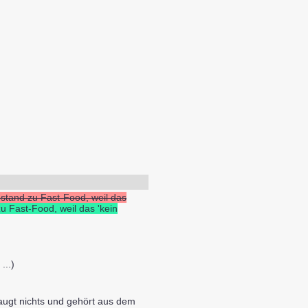
Abstand zu Fast-Food, weil das
zu Fast-Food, weil das 'kein
...)
augt nichts und gehört aus dem