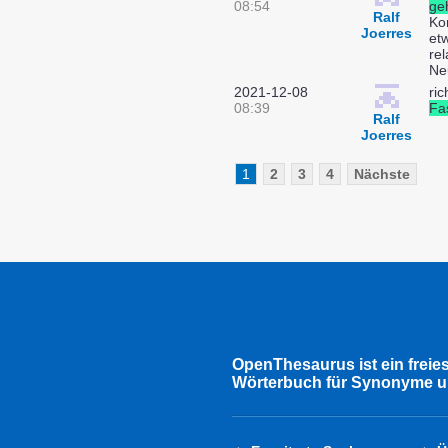
08:54
ge
Ralf
Ko
Joerres
etw
rel
Neu
2021-12-08
ric
08:39
Fas
Ralf
Joerres
1
2
3
4
Nächste
OpenThesaurus ist ein freie
Wörterbuch für Synonyme u