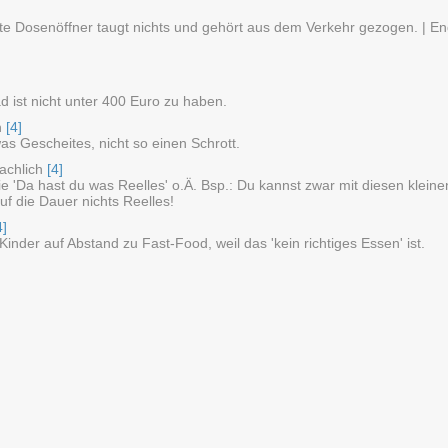
te Dosenöffner taugt nichts und gehört aus dem Verkehr gezogen. | En
d ist nicht unter 400 Euro zu haben.
h
[4]
was Gescheites, nicht so einen Schrott.
chlich
[4]
e 'Da hast du was Reelles' o.Ä. Bsp.: Du kannst zwar mit diesen klein
f die Dauer nichts Reelles!
4]
 Kinder auf Abstand zu Fast-Food, weil das 'kein richtiges Essen' ist.