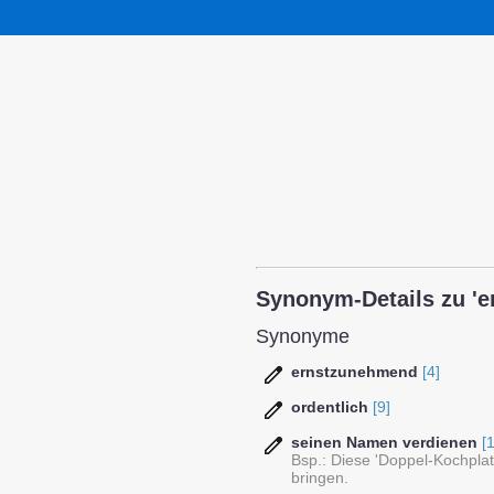
Synonym-Details zu 'er
Synonyme
ernstzunehmend
[4]
ordentlich
[9]
seinen Namen verdienen
[1
Bsp.: Diese 'Doppel-Kochpla
bringen.