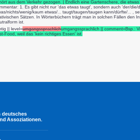
hört aus dem Verkehr gezogen. | Endlich eine Gartenschere, die etwas 
mmentar: 1. Es gibt nicht nur 'das etwas taugt', sondern auch 'der/die
as/nichts/wenig/kaum etwas/... taugt/taugen/taugen kann/dürfte/... , sel
ativischen Sätzen. In Wörterbüchern trägt man in solchen Fällen den Infin
tralform ist.
htig || level=
umgangssprachlich
umgangssprachlich || comment=Bsp.: Vie
t-Food, weil das 'kein richtiges Essen' ist.
s deutsches
nd Assoziationen.