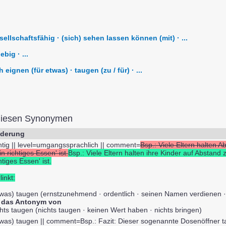
ellschaftsfähig · (sich) sehen lassen können (mit) · ...
big · ...
h eignen (für etwas) · taugen (zu / für) · ...
diesen Synonymen
derung
chtig || level=umgangssprachlich || comment=
Bsp.: Viele Eltern halten 
in richtiges Essen' ist.
Bsp.: Viele Eltern halten ihre Kinder auf Abstand 
htiges Essen' ist.
linkt:
twas) taugen (ernstzunehmend · ordentlich · seinen Namen verdienen · 
t das Antonym von
chts taugen (nichts taugen · keinen Wert haben · nichts bringen)
twas) taugen || comment=Bsp.: Fazit: Dieser sogenannte Dosenöffner t