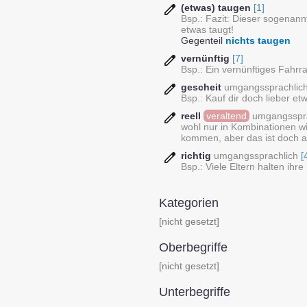
(etwas) taugen
[1]
Bsp.: Fazit: Dieser sogenann
etwas taugt!
Gegenteil
nichts taugen
vernünftig
[7]
Bsp.: Ein vernünftiges Fahrra
gescheit
umgangssprachlic
Bsp.: Kauf dir doch lieber et
reell
veraltend
umgangsspra
wohl nur in Kombinationen wi
kommen, aber das ist doch au
richtig
umgangssprachlich
[
Bsp.: Viele Eltern halten ihre
Kategorien
[nicht gesetzt]
Oberbegriffe
[nicht gesetzt]
Unterbegriffe