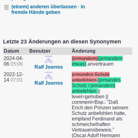
(einem) anderen überlassen · in
fremde Hände geben
Letzte 23 Änderungen an diesen Synonymen
Datum
Benutzer
Änderung
2024-04-
(jemandem)
(jemandem
06
05:06
etwas)
anvertrauen
Ralf Joerres
2022-12-
jemandes Schutz
14
07:01
anbefehlen
(jemandes
Ralf Joerres
Schutz / jemandem)
anbefehlen
||
level=gehoben ||
comment=Bsp.: "Daß
Erich den Prinzen seinem
Schutz anbefohlen hatte,
empfand Ferdinand als
schmeichelhaften
Vertrauensbeweis."
(Oscar Adolf Hermann