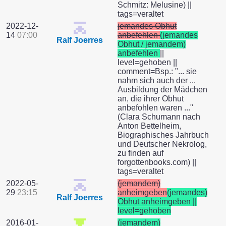
Schmitz: Melusine) ||
tags=veraltet
2022-12-
jemandes Obhut
14
07:00
anbefehlen
(jemandes
Ralf Joerres
Obhut / jemandem)
anbefehlen
||
level=gehoben ||
comment=Bsp.: "... sie
nahm sich auch der ...
Ausbildung der Mädchen
an, die ihrer Obhut
anbefohlen waren ..."
(Clara Schumann nach
Anton Bettelheim,
Biographisches Jahrbuch
und Deutscher Nekrolog,
zu finden auf
forgottenbooks.com) ||
tags=veraltet
2022-05-
(jemandem)
29
23:15
anheimgeben
(jemandes)
Ralf Joerres
Obhut anheimgeben ||
level=gehoben
2016-01-
(jemandem)