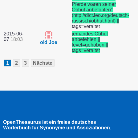
Pferde waren seiner
Obhut anbefohlen"
(http://dict.leo.org/deutsch-
russisch/obhut.html) ||
tags=veraltet
2015-06-
jemandes Obhut
07
18:03
anbefehlen ||
old Joe
level=gehoben ||
tags=veraltet
1
2
3
Nächste
OpenThesaurus ist ein freies deutsches
Wörterbuch für Synonyme und Assoziationen.