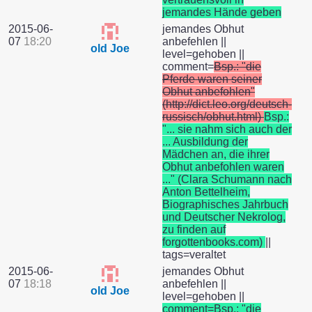
jemandes Hände geben
2015-06-
jemandes Obhut
07
18:20
anbefehlen ||
old Joe
level=gehoben ||
comment=
Bsp.: "die
Pferde waren seiner
Obhut anbefohlen"
(http://dict.leo.org/deutsch-
russisch/obhut.html)
Bsp.:
"... sie nahm sich auch der
... Ausbildung der
Mädchen an, die ihrer
Obhut anbefohlen waren
..." (Clara Schumann nach
Anton Bettelheim,
Biographisches Jahrbuch
und Deutscher Nekrolog,
zu finden auf
forgottenbooks.com)
||
tags=veraltet
2015-06-
jemandes Obhut
07
18:18
anbefehlen ||
old Joe
level=gehoben ||
comment=Bsp.: "die