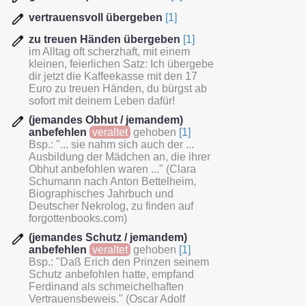
vertrauensvoll übergeben
[1]
zu treuen Händen übergeben
[1]
im Alltag oft scherzhaft, mit einem
kleinen, feierlichen Satz: Ich übergebe
dir jetzt die Kaffeekasse mit den 17
Euro zu treuen Händen, du bürgst ab
sofort mit deinem Leben dafür!
(jemandes Obhut / jemandem)
anbefehlen
veraltet
gehoben
[1]
Bsp.: "... sie nahm sich auch der ...
Ausbildung der Mädchen an, die ihrer
Obhut anbefohlen waren ..." (Clara
Schumann nach Anton Bettelheim,
Biographisches Jahrbuch und
Deutscher Nekrolog, zu finden auf
forgottenbooks.com)
(jemandes Schutz / jemandem)
anbefehlen
veraltet
gehoben
[1]
Bsp.: "Daß Erich den Prinzen seinem
Schutz anbefohlen hatte, empfand
Ferdinand als schmeichelhaften
Vertrauensbeweis." (Oscar Adolf