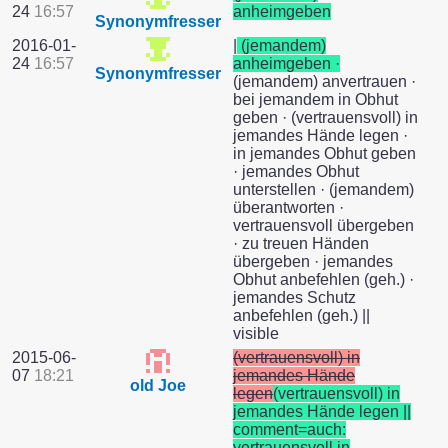
24
16:57
anheimgeben
Synonymfresser
2016-01-
|
(jemandem)
24
16:57
anheimgeben ·
Synonymfresser
(jemandem) anvertrauen ·
bei jemandem in Obhut
geben · (vertrauensvoll) in
jemandes Hände legen ·
in jemandes Obhut geben
· jemandes Obhut
unterstellen · (jemandem)
überantworten ·
vertrauensvoll übergeben
· zu treuen Händen
übergeben · jemandes
Obhut anbefehlen (geh.) ·
jemandes Schutz
anbefehlen (geh.) ||
visible
2015-06-
(vertrauensvoll) in
07
18:21
jemandes Hände
old Joe
legen
(vertrauensvoll) in
jemandes Hände legen ||
comment=auch:
vertrauensvoll in